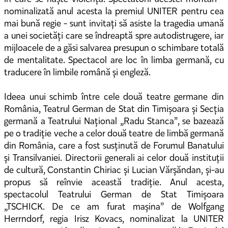
nominalizată anul acesta la premiul UNITER pentru cea
mai bună regie - sunt invitați să asiste la tragedia umană
a unei societăți care se îndreaptă spre autodistrugere, iar
mijloacele de a găsi salvarea presupun o schimbare totală
de mentalitate. Spectacol are loc în limba germană, cu
traducere în limbile română și engleză.
Ideea unui schimb între cele două teatre germane din
România, Teatrul German de Stat din Timișoara și Secția
germană a Teatrului Național „Radu Stanca”, se bazează
pe o tradiție veche a celor două teatre de limbă germană
din România, care a fost susținută de Forumul Banatului
și Transilvaniei. Directorii generali ai celor două instituții
de cultură, Constantin Chiriac și Lucian Vărșăndan, și-au
propus să reînvie această tradiție. Anul acesta,
spectacolul Teatrului German de Stat Timișoara
„TSCHICK. De ce am furat mașina” de Wolfgang
Herrndorf, regia Irisz Kovacs, nominalizat la UNITER