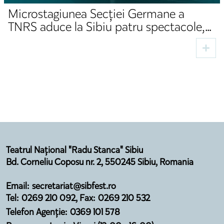
Microstagiunea Secției Germane a
TNRS aduce la Sibiu patru spectacole,
două premiere și invitați din domeniul
cultural
Teatrul Național "Radu Stanca" Sibiu
Bd. Corneliu Coposu nr. 2, 550245 Sibiu, Romania
Email: secretariat@sibfest.ro
Tel: 0269 210 092, Fax: 0269 210 532
Telefon Agenție: 0369 101 578