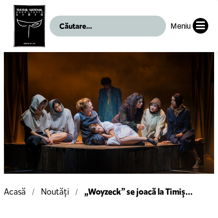
Meniu
„Woyzeck” se joacă la Timiș...
Acasă
Noutăți