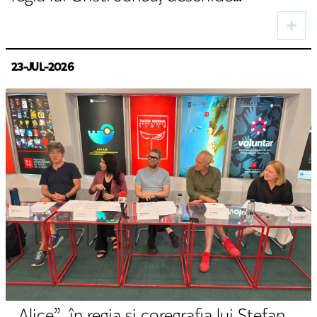
stagiunea de toamnă la TNRS
23-JUL-2026
„Alice”, în regia și coregrafia lui Ștefan