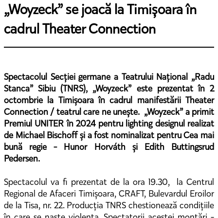
„Woyzeck” se joacă la Timișoara în
cadrul Theater Connection
Spectacolul Secției germane a Teatrului Național „Radu
Stanca” Sibiu (TNRS), „Woyzeck” este prezentat în 2
octombrie la Timișoara în cadrul manifestării Theater
Connection / teatrul care ne unește. „Woyzeck” a primit
Premiul UNITER în 2024 pentru lighting designul realizat
de Michael Bischoff și a fost nominalizat pentru Cea mai
bună regie - Hunor Horváth și Edith Buttingsrud
Pedersen.
Spectacolul va fi prezentat de la ora 19.30, la Centrul
Regional de Afaceri Timișoara, CRAFT, Bulevardul Eroilor
de la Tisa, nr. 22. Producția TNRS chestionează condițiile
în care se naște violența. Spectatorii acestei montări -