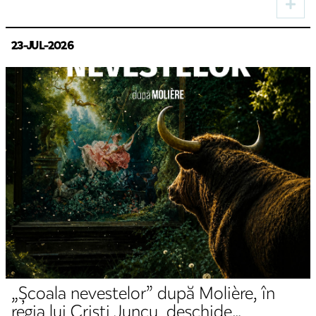
23-JUL-2026
„Școala nevestelor” după Molière, în
regia lui Cristi Juncu, deschide