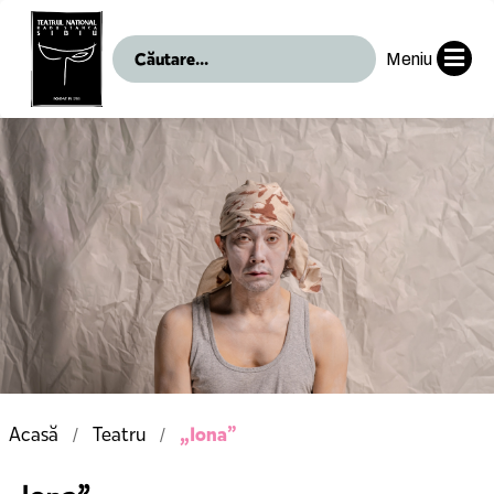
Meniu
„Iona”
Acasă
Teatru