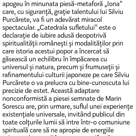
apogeu în minunata piesă-metaforă „Iona”
care, cu siguranță, grație talentului lui Silviu
Purcărete, va fi un adevărat miracol
spectacular. „Catedrala sufletului” este o
declarație de iubire adusă deopotrivă
spiritualității românești și modalităților prin
care istoria acestui popor a încercat să
găsească un echilibru în împăcarea cu
universul și natura, precum și frumuseții și
rafinamentului culturii japoneze pe care Silviu
Purcărete o va prelucra cu bine-cunoscuta lui
precizie de estet. Această adaptare
nonconformistă a piesei semnate de Marin
Sorescu are, prin urmare, suflul unei experiențe
existențiale universale, invitând publicul din
toate colțurile lumii să intre într-o comuniune
spirituală care să ne apropie de energiile