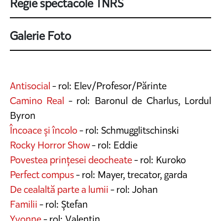
Regie spectacole TNRS
Galerie Foto
Antisocial
- rol: Elev/Profesor/Părinte
Camino Real
- rol: Baronul de Charlus, Lordul
Byron
Încoace și încolo
- rol: Schmugglitschinski
Rocky Horror Show
- rol: Eddie
Povestea prințesei deocheate
- rol: Kuroko
Perfect compus
- rol: Mayer, trecator, garda
De cealaltă parte a lumii
- rol: Johan
Familii
- rol: Ștefan
Yvonne
- rol: Valentin