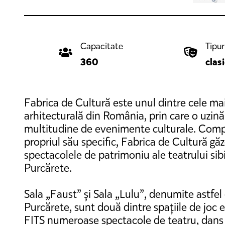
Capacitate
Tipu
360
clas
Fabrica de Cultură este unul dintre cele mai
arhitecturală din România, prin care o uzin
multitudine de evenimente culturale. Compar
propriul său specific, Fabrica de Cultură gă
spectacolele de patrimoniu ale teatrului sibia
Purcărete.
Sala „Faust” și Sala „Lulu”, denumite astf
Purcărete, sunt două dintre spațiile de joc 
FITS numeroase spectacole de teatru, dans ș