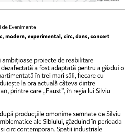
ri de Evenimente
ic, modern, experimental, circ, dans, concert
 ambițioase proiecte de reabilitare
ă dezafectată a fost adaptată pentru a găzdui o
timentată în trei mari săli, fiecare cu
zduiește la ora actuală câteva dintre
n, printre care „Faust”, în regia lui Silviu
el după producțiile omonime semnate de Silviu
emblematice ale Sibiului, găzduind în perioada
i circ contemporan. Spații industriale