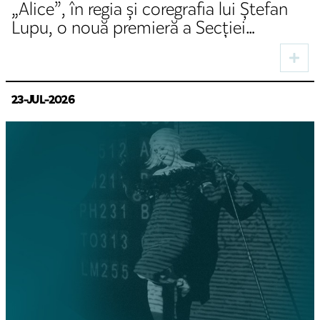
„Alice”, în regia și coregrafia lui Ștefan
Lupu, o nouă premieră a Secției
Germane a TNRS
23-JUL-2026