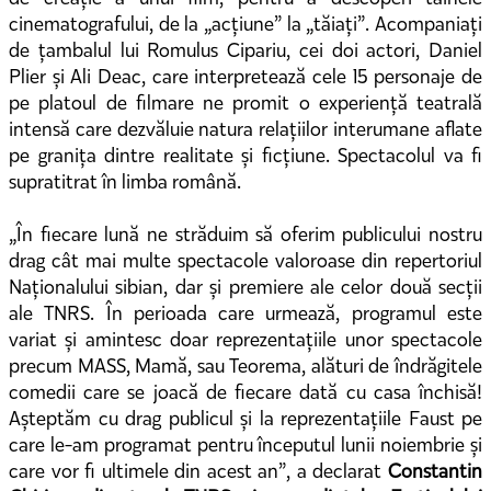
cinematografului, de la „acțiune” la „tăiați”. Acompaniați
de țambalul lui Romulus Cipariu, cei doi actori, Daniel
Plier și Ali Deac, care interpretează cele 15 personaje de
pe platoul de filmare ne promit o experiență teatrală
intensă care dezvăluie natura relațiilor interumane aflate
pe granița dintre realitate și ficțiune. Spectacolul va fi
supratitrat în limba română.
„În fiecare lună ne străduim să oferim publicului nostru
drag cât mai multe spectacole valoroase din repertoriul
Naționalului sibian, dar și premiere ale celor două secții
ale TNRS. În perioada care urmează, programul este
variat și amintesc doar reprezentațiile unor spectacole
precum MASS, Mamă, sau Teorema, alături de îndrăgitele
comedii care se joacă de fiecare dată cu casa închisă!
Așteptăm cu drag publicul și la reprezentațiile Faust pe
care le-am programat pentru începutul lunii noiembrie și
care vor fi ultimele din acest an”, a declarat
Constantin