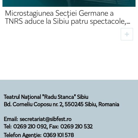
Microstagiunea Secției Germane a
TNRS aduce la Sibiu patru spectacole,
două premiere și invitați din domeniul
cultural
Teatrul Național "Radu Stanca" Sibiu
Bd. Corneliu Coposu nr. 2, 550245 Sibiu, Romania
Email: secretariat@sibfest.ro
Tel: 0269 210 092, Fax: 0269 210 532
Telefon Agenție: 0369 101 578