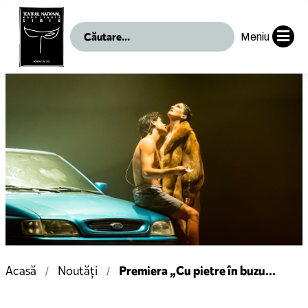
Meniu
Premiera „Cu pietre în buzu...
Acasă
Noutăți