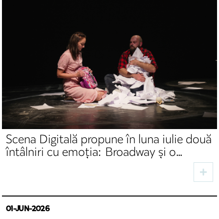
Scena Digitală propune în luna iulie două
întâlniri cu emoția: Broadway și o
poveste despre iubire, familie și
acceptare
01-JUN-2026