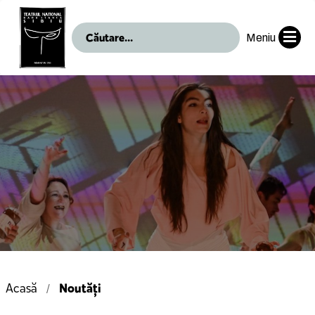
Meniu
Noutăți
Acasă