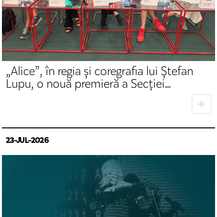
„Alice”, în regia și coregrafia lui Ștefan
Lupu, o nouă premieră a Secției
Germane a TNRS
23-JUL-2026