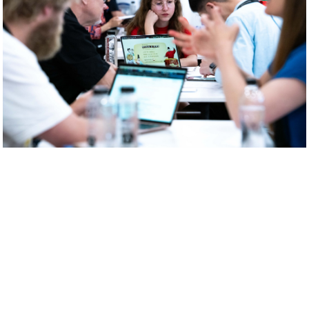
Bursa de Spectacole de la Sibiu – tinerii
artiști au șansa să-și prezinte creațiile în
fața profesioniștilor și a invitaților
internaționali
31-MAR-2026