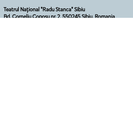
Teatrul Național "Radu Stanca" Sibiu
Bd. Corneliu Coposu nr. 2, 550245 Sibiu, Romania
Email: secretariat@sibfest.ro
Tel: 0269 210 092, Fax: 0269 210 532
Telefon Agenție: 0369 101 578
Program:
Luni - Vineri (12:00 - 16:00)
Luna august - închis
Politică de confidențialitate
Termeni și condiții
Regulament