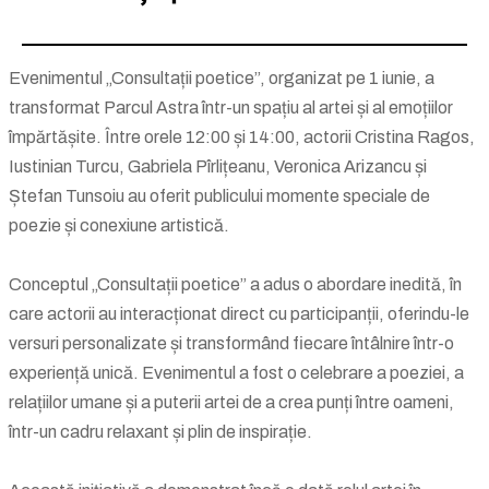
Evenimentul „Consultații poetice”, organizat pe 1 iunie, a
transformat Parcul Astra într-un spațiu al artei și al emoțiilor
împărtășite. Între orele 12:00 și 14:00, actorii Cristina Ragos,
Iustinian Turcu, Gabriela Pîrlițeanu, Veronica Arizancu și
Ștefan Tunsoiu au oferit publicului momente speciale de
poezie și conexiune artistică.
Conceptul „Consultații poetice” a adus o abordare inedită, în
care actorii au interacționat direct cu participanții, oferindu-le
versuri personalizate și transformând fiecare întâlnire într-o
experiență unică. Evenimentul a fost o celebrare a poeziei, a
relațiilor umane și a puterii artei de a crea punți între oameni,
într-un cadru relaxant și plin de inspirație.