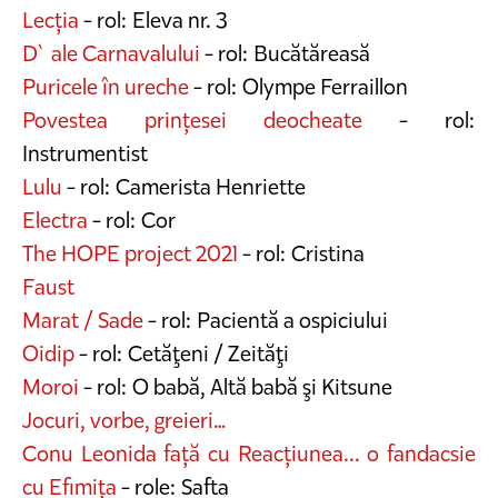
Lecția
- rol: Eleva nr. 3
D`ale Carnavalului
- rol: Bucătăreasă
Puricele în ureche
- rol: Olympe Ferraillon
Povestea prințesei deocheate
- rol:
Instrumentist
Lulu
- rol: Camerista Henriette
Electra
- rol: Cor
The HOPE project 2021
- rol: Cristina
Faust
Marat / Sade
- rol: Pacientă a ospiciului
Oidip
- rol: Cetăţeni / Zeităţi
Moroi
- rol: O babă, Altă babă şi Kitsune
Jocuri, vorbe, greieri…
Conu Leonida față cu Reacțiunea... o fandacsie
cu Efimița
- role: Safta