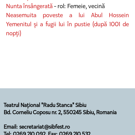
Nunta însângerată
- rol: Femeie, vecină
Neasemuita poveste a lui Abul Hossein
Yemenitul și a fugii lui în pustie (după 1001 de
nopți)
Teatrul Național "Radu Stanca" Sibiu
Bd. Corneliu Coposu nr. 2, 550245 Sibiu, Romania
Email: secretariat@sibfest.ro
Tel: 0269 210 092, Fax: 0269 210 532