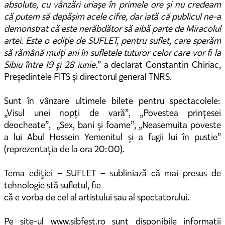
absolute, cu vânzări uriașe în primele ore și nu credeam
că putem să depășim acele cifre, dar iată că publicul ne-a
demonstrat că este nerăbdător să aibă parte de Miracolul
artei. Este o ediție de SUFLET, pentru suflet, care sperăm
să rămână mulți ani în sufletele tuturor celor care vor fi la
Sibiu între 19 și 28 iunie.
” a declarat Constantin Chiriac,
Președintele FITS și directorul general TNRS.
Sunt în vânzare ultimele bilete pentru spectacolele:
„Visul unei nopți de vară”, „Povestea prințesei
deocheate”, „Sex, bani și foame”, „Neasemuita poveste
a lui Abul Hossein Yemenitul și a fugii lui în pustie”
(reprezentația de la ora 20:00).
Tema ediţiei – SUFLET – subliniază că mai presus de
tehnologie stă sufletul, fie
că e vorba de cel al artistului sau al spectatorului.
Pe site-ul www.sibfest.ro sunt disponibile informații