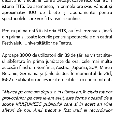
decât anul trecut, an care a depășit toate recordurile din
istoria FITS. De asemenea, în primele ore s-au vândut și
aproximativ 100 de bilete și abonamente pentru
spectacolele care vor fi transmise online.
Pentru prima dată în istoria FITS, au fost rezervate, încă
din prima zi, toate locurile pentru spectacolele din cadrul
Festivalului Universităților de Teatru.
Aproape 3000 de utilizatori din 39 de țări au vizitat site-
ul sibfest.ro în prima jumătate de oră, cele mai multe
accesări fiind din România, Austria, Japonia, SUA, Marea
Britanie, Germania și Țările de Jos. În momentul de vârf,
1662 de utilizatori accesau site-ul sibfest.ro concomitent.
”
Munca pe care am depus-o în ultimul an, în ciuda tuturor
provocărilor pe care le-am avut, este forma noastră de a
spune MULȚUMESC publicului care și în acest an vine
alături de noi. Anul trecut a fost unul al recordurilor