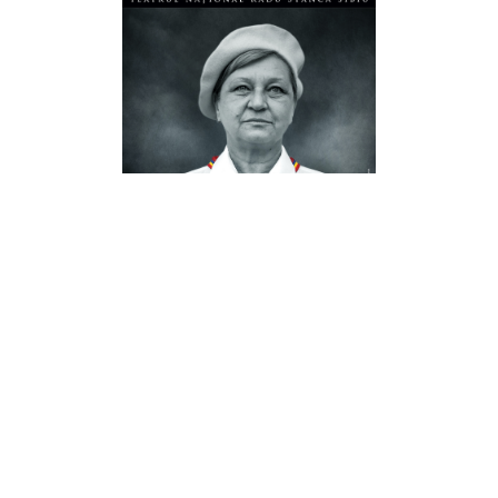
Sunt o babă comunistă
Text: Dan Lungu
Regia: Mariana Mihu – Plier
20 sep
17:00