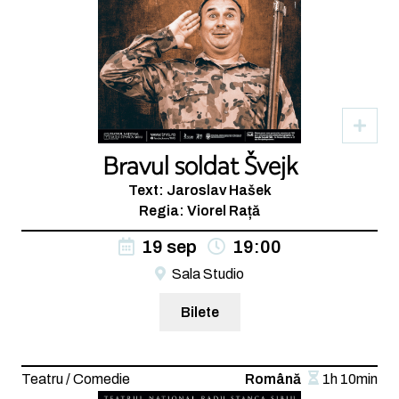
Bravul soldat Švejk
Text: Jaroslav Hašek
Regia: Viorel Rață
19 sep
19:00
Sala Studio
Bilete
Teatru / Comedie
Română
1h 10min