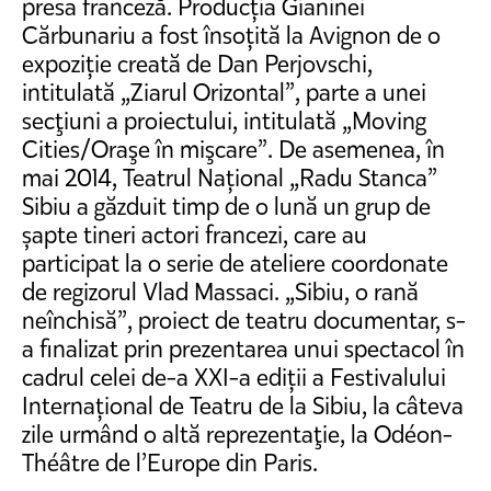
presa franceză. Producția Gianinei
Cărbunariu a fost însoțită la Avignon de o
expoziție creată de Dan Perjovschi,
intitulată „Ziarul Orizontal”, parte a unei
secţiuni a proiectului, intitulată „Moving
Cities/Oraşe în mişcare”. De asemenea, în
mai 2014, Teatrul Național „Radu Stanca”
Sibiu a găzduit timp de o lună un grup de
șapte tineri actori francezi, care au
participat la o serie de ateliere coordonate
de regizorul Vlad Massaci. „Sibiu, o rană
neînchisă”, proiect de teatru documentar, s-
a finalizat prin prezentarea unui spectacol în
cadrul celei de-a XXI-a ediții a Festivalului
Internațional de Teatru de la Sibiu, la câteva
zile urmând o altă reprezentaţie, la Odéon-
Théâtre de l’Europe din Paris.