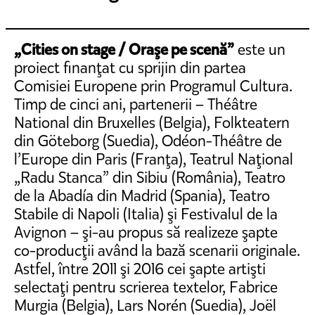
„Cities on stage / Oraşe pe scenă”
este un
proiect finanţat cu sprijin din partea
Comisiei Europene prin Programul Cultura.
Timp de cinci ani, partenerii – Théâtre
National din Bruxelles (Belgia), Folkteatern
din Göteborg (Suedia), Odéon-Théâtre de
l’Europe din Paris (Franţa), Teatrul Naţional
„Radu Stanca” din Sibiu (România), Teatro
de la Abadía din Madrid (Spania), Teatro
Stabile di Napoli (Italia) şi Festivalul de la
Avignon – şi-au propus să realizeze şapte
co-producţii având la bază scenarii originale.
Astfel, între 2011 şi 2016 cei şapte artişti
selectaţi pentru scrierea textelor, Fabrice
Murgia (Belgia), Lars Norén (Suedia), Joël