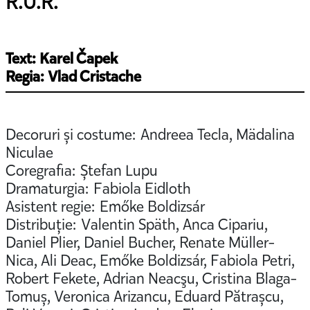
R.U.R.
Text: Karel Čapek
Regia: Vlad Cristache
Decoruri și costume: Andreea Tecla, Mädalina
Niculae
Coregrafia: Ștefan Lupu
Dramaturgia: Fabiola Eidloth
Asistent regie: Emőke Boldizsár
Distribuție: Valentin Späth, Anca Cipariu,
Daniel Plier, Daniel Bucher, Renate Müller-
Nica, Ali Deac, Emőke Boldizsár, Fabiola Petri,
Robert Fekete, Adrian Neacşu, Cristina Blaga-
Tomuș, Veronica Arizancu, Eduard Pătrașcu,