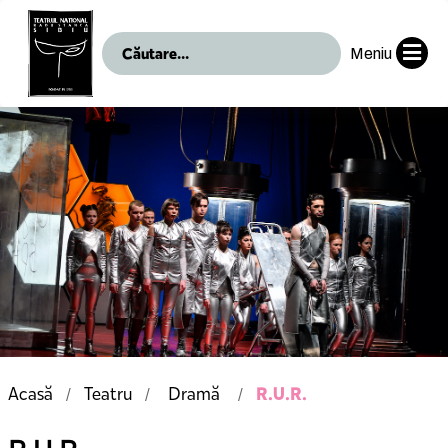
Meniu
R.U.R.
Acasă
Teatru
Dramă