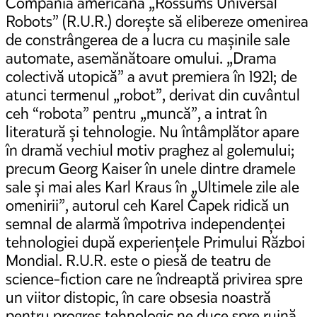
Compania americană „Rossums Universal
Robots” (R.U.R.) dorește să elibereze omenirea
de constrângerea de a lucra cu mașinile sale
automate, asemănătoare omului. „Drama
colectivă utopică” a avut premiera în 1921; de
atunci termenul „robot”, derivat din cuvântul
ceh “robota” pentru „muncă”, a intrat în
literatură și tehnologie. Nu întâmplător apare
în dramă vechiul motiv praghez al golemului;
precum Georg Kaiser în unele dintre dramele
sale și mai ales Karl Kraus în „Ultimele zile ale
omenirii”, autorul ceh Karel Čapek ridică un
semnal de alarmă împotriva independenței
tehnologiei după experiențele Primului Război
Mondial. R.U.R. este o piesă de teatru de
science-fiction care ne îndreaptă privirea spre
un viitor distopic, în care obsesia noastră
pentru progres tehnologic ne duce spre ruină.