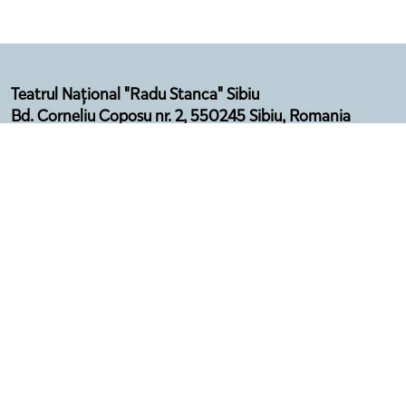
Teatrul Național "Radu Stanca" Sibiu
Bd. Corneliu Coposu nr. 2, 550245 Sibiu, Romania
Email: secretariat@sibfest.ro
Tel: 0269 210 092, Fax: 0269 210 532
Telefon Agenție: 0369 101 578
Program:
Luni - Vineri (12:00 - 16:00)
Luna august - închis
Politică de confidențialitate
Termeni și condiții
Regulament