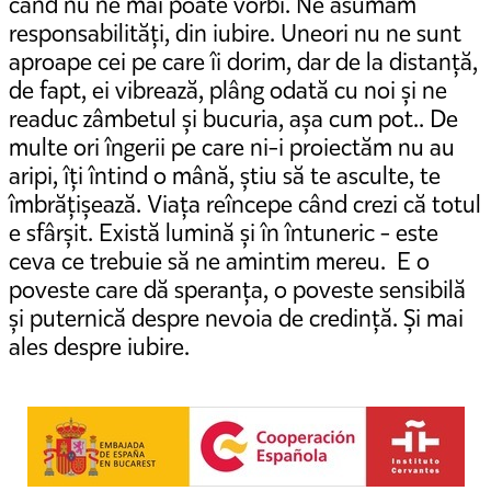
când nu ne mai poate vorbi. Ne asumăm
responsabilități, din iubire. Uneori nu ne sunt
aproape cei pe care îi dorim, dar de la distanță,
de fapt, ei vibrează, plâng odată cu noi și ne
readuc zâmbetul și bucuria, așa cum pot.. De
multe ori îngerii pe care ni-i proiectăm nu au
aripi, îți întind o mână, știu să te asculte, te
îmbrățișează. Viața reîncepe când crezi că totul
e sfârșit. Există lumină și în întuneric - este
ceva ce trebuie să ne amintim mereu. E o
poveste care dă speranța, o poveste sensibilă
și puternică despre nevoia de credință. Și mai
ales despre iubire.