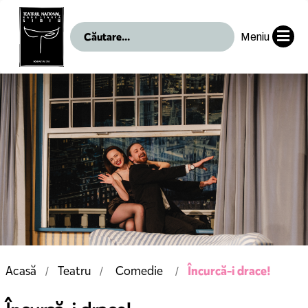
Meniu
Încurcă-i drace!
Acasă
Teatru
Comedie