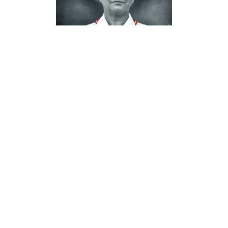
Sunt o babă comunistă
Text: Dan Lungu
Regia: Mariana Mihu – Plier
20 sep
17:00
Sala Studio
Bilete