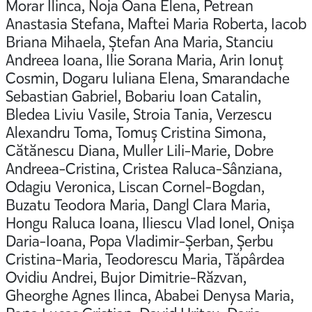
Morar Ilinca, Noja Oana Elena, Petrean
Anastasia Stefana, Maftei Maria Roberta, Iacob
Briana Mihaela, Ștefan Ana Maria, Stanciu
Andreea Ioana, Ilie Sorana Maria, Arin Ionuț
Cosmin, Dogaru Iuliana Elena, Smarandache
Sebastian Gabriel, Bobariu Ioan Catalin,
Bledea Liviu Vasile, Stroia Tania, Verzescu
Alexandru Toma, Tomuș Cristina Simona,
Cătănescu Diana, Muller Lili-Marie, Dobre
Andreea-Cristina, Cristea Raluca-Sânziana,
Odagiu Veronica, Liscan Cornel-Bogdan,
Buzatu Teodora Maria, Dangl Clara Maria,
Hongu Raluca Ioana, Iliescu Vlad Ionel, Onișa
Daria-Ioana, Popa Vladimir-Șerban, Șerbu
Cristina-Maria, Teodorescu Maria, Tăpârdea
Ovidiu Andrei, Bujor Dimitrie-Răzvan,
Gheorghe Agnes Ilinca, Ababei Denysa Maria,