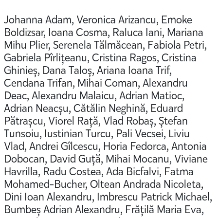
Johanna Adam, Veronica Arizancu, Emoke
Boldizsar, Ioana Cosma, Raluca Iani, Mariana
Mihu Plier, Serenela Tălmăcean, Fabiola Petri,
Gabriela Pîrlițeanu, Cristina Ragos, Cristina
Ghinieș, Dana Taloș, Ariana Ioana Trif,
Cendana Trifan, Mihai Coman, Alexandru
Deac, Alexandru Malaicu, Adrian Matioc,
Adrian Neacșu, Cătălin Neghină, Eduard
Pătrașcu, Viorel Rață, Vlad Robaș, Ștefan
Tunsoiu, Iustinian Turcu, Pali Vecsei, Liviu
Vlad, Andrei Gîlcescu, Horia Fedorca, Antonia
Dobocan, David Guță, Mihai Mocanu, Viviane
Havrilla, Radu Costea, Ada Bicfalvi, Fatma
Mohamed-Bucher, Oltean Andrada Nicoleta,
Dini Ioan Alexandru, Imbrescu Patrick Michael,
Bumbeș Adrian Alexandru, Frățilă Maria Eva,