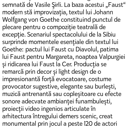
semnată de Vasile Şirli. La baza acestui „Faust“
modern stă improvizația, textul lui Johann
Wolfgang von Goethe constituind punctul de
plecare pentru o compoziție teatrală de
excepție. Scenariul spectacolului de la Sibiu
surprinde momentele esențiale din textul lui
Goethe: pactul lui Faust cu Diavolul, patima
lui Faust pentru Margareta, noaptea Valpurgiei
și ridicarea lui Faust la Cer. Producția se
remarcă prin decor și light design de o
impresionantă forță evocatoare, costume
provocator sugestive, elegante sau burlești,
muzică antrenantă sau copleșitoare cu efecte
sonore adecvate ambianței funambulești,
proiecții video ingenios articulate în
arhitectura întregului demers scenic, creat
monumental prin jocul a peste 120 de actori