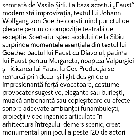
semnată de Vasile Şirli. La baza acestui „Faust“
modern stă improvizația, textul lui Johann
Wolfgang von Goethe constituind punctul de
plecare pentru o compoziție teatrală de
excepție. Scenariul spectacolului de la Sibiu
surprinde momentele esențiale din textul lui
Goethe: pactul lui Faust cu Diavolul, patima
lui Faust pentru Margareta, noaptea Valpurgiei
și ridicarea lui Faust la Cer. Producția se
remarcă prin decor și light design de o
impresionantă forță evocatoare, costume
provocator sugestive, elegante sau burlești,
muzică antrenantă sau copleșitoare cu efecte
sonore adecvate ambianței funambulești,
proiecții video ingenios articulate în
arhitectura întregului demers scenic, creat
monumental prin jocul a peste 120 de actori