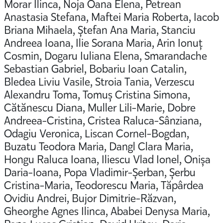
Morar Ilinca, Noja Oana Elena, Petrean
Anastasia Stefana, Maftei Maria Roberta, Iacob
Briana Mihaela, Ștefan Ana Maria, Stanciu
Andreea Ioana, Ilie Sorana Maria, Arin Ionuț
Cosmin, Dogaru Iuliana Elena, Smarandache
Sebastian Gabriel, Bobariu Ioan Catalin,
Bledea Liviu Vasile, Stroia Tania, Verzescu
Alexandru Toma, Tomuș Cristina Simona,
Cătănescu Diana, Muller Lili-Marie, Dobre
Andreea-Cristina, Cristea Raluca-Sânziana,
Odagiu Veronica, Liscan Cornel-Bogdan,
Buzatu Teodora Maria, Dangl Clara Maria,
Hongu Raluca Ioana, Iliescu Vlad Ionel, Onișa
Daria-Ioana, Popa Vladimir-Șerban, Șerbu
Cristina-Maria, Teodorescu Maria, Tăpârdea
Ovidiu Andrei, Bujor Dimitrie-Răzvan,
Gheorghe Agnes Ilinca, Ababei Denysa Maria,