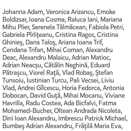
Johanna Adam, Veronica Arizancu, Emoke
Boldizsar, Ioana Cosma, Raluca Iani, Mariana
Mihu Plier, Serenela Tălmăcean, Fabiola Petri,
Gabriela Pîrlițeanu, Cristina Ragos, Cristina
Ghinieș, Dana Taloș, Ariana Ioana Trif,
Cendana Trifan, Mihai Coman, Alexandru
Deac, Alexandru Malaicu, Adrian Matioc,
Adrian Neacșu, Cătălin Neghină, Eduard
Pătrașcu, Viorel Rață, Vlad Robaș, Ștefan
Tunsoiu, Iustinian Turcu, Pali Vecsei, Liviu
Vlad, Andrei Gîlcescu, Horia Fedorca, Antonia
Dobocan, David Guță, Mihai Mocanu, Viviane
Havrilla, Radu Costea, Ada Bicfalvi, Fatma
Mohamed-Bucher, Oltean Andrada Nicoleta,
Dini Ioan Alexandru, Imbrescu Patrick Michael,
Bumbeș Adrian Alexandru, Frățilă Maria Eva,