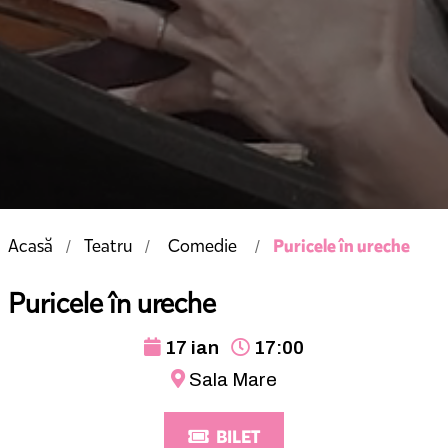
Puricele în ureche
Acasă
Teatru
Comedie
Puricele în ureche
17 ian
17:00
Sala Mare
BILET