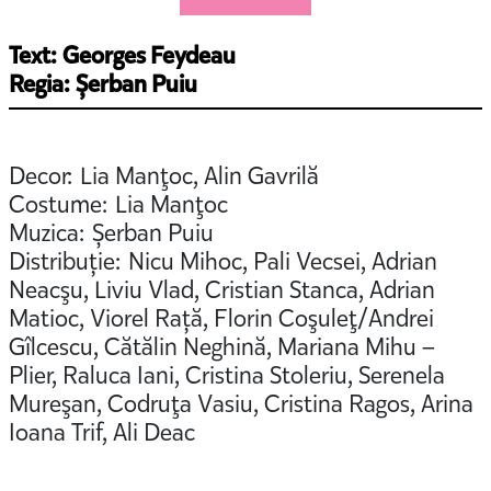
Text: Georges Feydeau
Regia: Șerban Puiu
Decor: Lia Manţoc, Alin Gavrilă
Costume: Lia Manţoc
Muzica: Șerban Puiu
Distribuție: Nicu Mihoc, Pali Vecsei, Adrian
Neacşu, Liviu Vlad, Cristian Stanca, Adrian
Matioc, Viorel Rață, Florin Coşuleţ/Andrei
Gîlcescu, Cătălin Neghină, Mariana Mihu –
Plier, Raluca Iani, Cristina Stoleriu, Serenela
Mureşan, Codruţa Vasiu, Cristina Ragos, Arina
Ioana Trif, Ali Deac