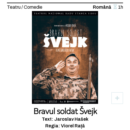
Teatru / Comedie
Română
1h
Bravul soldat Švejk
Text: Jaroslav Hašek
Regia: Viorel Rață