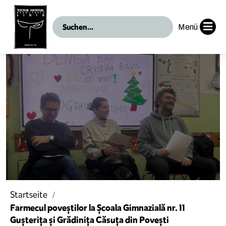
Menü
Startseite
Farmecul poveștilor la Școala Gimnazială nr. 11
Gușterița și Grădinița Căsuța din Povești