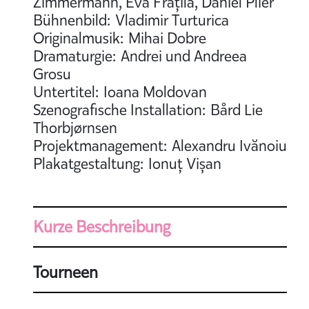
Zimmermann, Eva Frățilă, Daniel Plier
Bühnenbild: Vladimir Turturica
Originalmusik: Mihai Dobre
Dramaturgie: Andrei und Andreea
Grosu
Untertitel: Ioana Moldovan
Szenografische Installation: Bård Lie
Thorbjørnsen
Projektmanagement: Alexandru Ivănoiu
Plakatgestaltung: Ionuț Vișan
Kurze Beschreibung
Tourneen