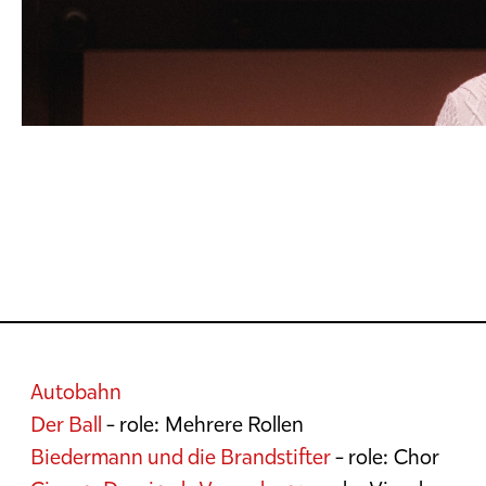
Autobahn
Der Ball
- role: Mehrere Rollen
Biedermann und die Brandstifter
- role: Chor