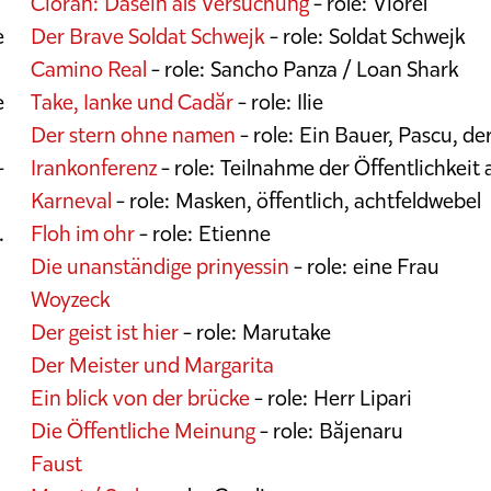
Cioran: Dasein als Versuchung
- role: Viorel
e
Der Brave Soldat Schwejk
- role: Soldat Schwejk
Camino Real
- role: Sancho Panza / Loan Shark
e
Take, Ianke und Cadăr
- role: Ilie
Der stern ohne namen
- role: Ein Bauer, Pascu, de
-
Irankonferenz
- role: Teilnahme der Öffentlichkeit
Karneval
- role: Masken, öffentlich, achtfeldwebel
.
Floh im ohr
- role: Etienne
Die unanständige prinyessin
- role: eine Frau
Woyzeck
Der geist ist hier
- role: Marutake
Der Meister und Margarita
Ein blick von der brücke
- role: Herr Lipari
Die Öffentliche Meinung
- role: Băjenaru
Faust