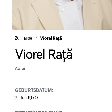
Viorel Rață
Zu Hause
Viorel Rață
Actor
GEBURTSDATUM:
21 Juli 1970