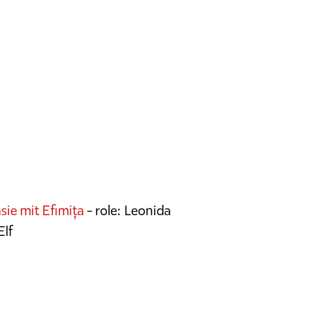
sie mit Efimița
- role: Leonida
Elf