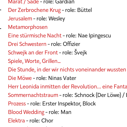
Marat / Sade
- role: Gardian
Der Zerbrochene Krug
- role: Büttel
Jerusalem
- role: Wesley
Metamorphosen
Eine stürmische Nacht
- role: Nae Ipingescu
Drei Schwestern
- role: Offizier
Schwejk an der Front
- role: Švejk
Spiele, Worte, Grillen…
Die Stunde, in der wir nichts voneinander wussten
Die Möwe
- role: Ninas Vater
Herr Leonida inmitten der Revolution... eine Fanta
Sommernachtstraum
- role: Schnock (Der Löwe) / 
Prozess
- role: Erster Inspektor, Block
Blood Wedding
- role: Man
Elektra
- role: Chor