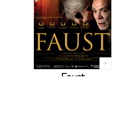
Faust
Text: J. W. Goethe
Regia: Silviu Purcărete
4 sep
19:00
Sala Faust