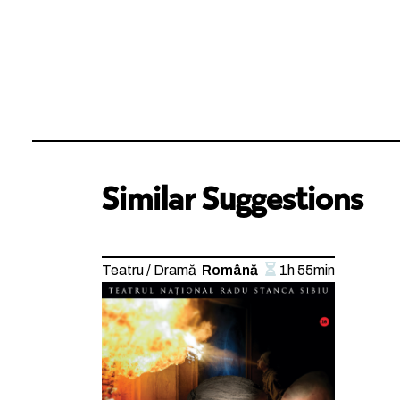
Similar Suggestions
Teatru / Dramă
Română
1h 55min